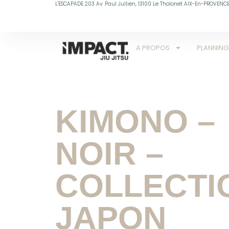
L'ESCAPADE 203 Av. Paul Jullien, 13100 Le Tholonet AIX-En-PROVENC
A PROPOS
PLANNING
KIMONO –
NOIR –
COLLECTI
JAPON