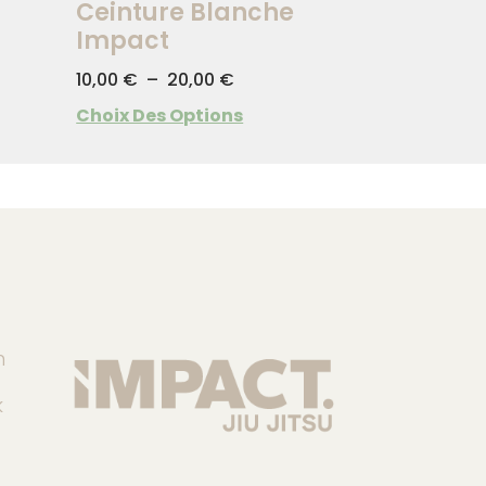
Ceinture Blanche
Impact
10,00
€
–
20,00
€
Choix Des Options
m
k