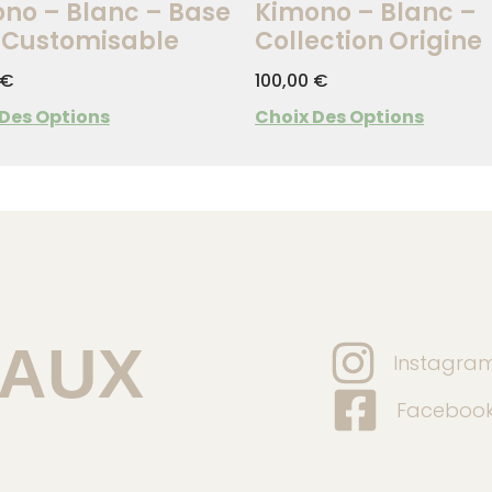
no – Blanc – Base
Kimono – Blanc –
 Customisable
Collection Origine
€
100,00
€
 Des Options
Choix Des Options
EAUX
Instagra
Faceboo