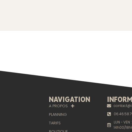
NAVIGATION
INFORM
A PROPOS
contact@i
06.46.58.7
PLANNING
LUN - VEN 
TARIFS
14h00/18h
BOUTIQUE