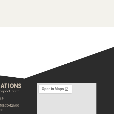
ATIONS
mpact-aix.fr
9.14
: 10h30/12h00
00