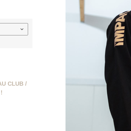
U CLUB /
!