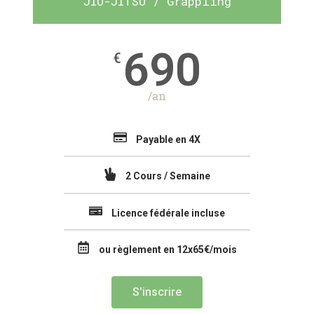
JIU-JITSU / Grappling
690
€
/an
Payable en 4X
2 Cours / Semaine
Licence fédérale incluse
ou règlement en 12x65€/mois
S'inscrire