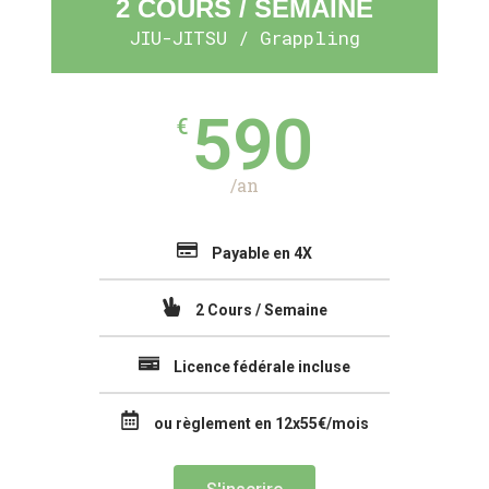
2 COURS / SEMAINE
JIU-JITSU / Grappling
590
€
/an
Payable en 4X
2 Cours / Semaine
Licence fédérale incluse
ou règlement en 12x55€/mois