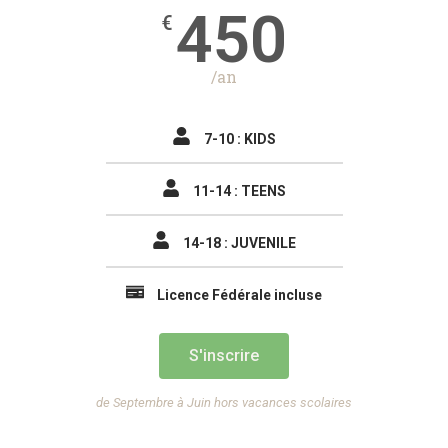
450
€
/an
7-10 : KIDS
11-14 : TEENS
14-18 : JUVENILE
Licence Fédérale incluse
S'inscrire
de Septembre à Juin hors vacances scolaires