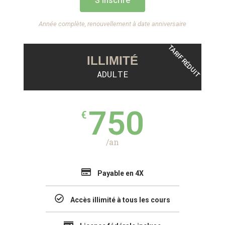
S'inscrire
Année complète, renouvellement à date anniversaire
TARIF RÉDUIT
ILLIMITÉ
ADULTE
750
€
/an
Payable en 4X
Accès illimité à tous les cours