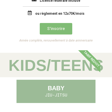
Licence fédérale incluse
ou règlement en 12x70€/mois
S'inscrire
Année complète, renouvellement à date anniversaire
TARIF RÉDUIT
KIDS/TEENS
BABY
JIU-JITSU